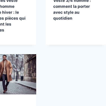
es veste
Veste 3/4 homme :
e homme
comment la porter
hiver : le
avec style au
es pièces qui
quotidien
nt les
es