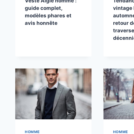
Veste Aigle homme :
Tendanc
guide complet,
vintag
modèles phares et
automne 
avis honnête
retour d
traverse
décenni
HOMME
HOMME