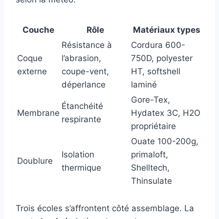
Couche
Rôle
Matériaux types
Résistance à
Cordura 600-
Coque
l’abrasion,
750D, polyester
externe
coupe-vent,
HT, softshell
déperlance
laminé
Gore-Tex,
Étanchéité
Membrane
Hydatex 3C, H2O
respirante
propriétaire
Ouate 100-200g,
Isolation
primaloft,
Doublure
thermique
Shelltech,
Thinsulate
Trois écoles s’affrontent côté assemblage. La