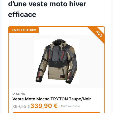
d’une veste moto hiver
efficace
⚡ MEILLEUR PRIX
-15%
MACNA
Veste Moto Macna TRYTON Taupe/Noir
339,90 €
399,95 €
Motoblouz.com