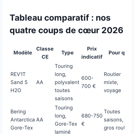
Tableau comparatif : nos
quatre coups de cœur 2026
Classe
Prix
Modèle
Type
Pour qui
CE
indicatif
Touring
REV’IT
long,
Routier
600-
Sand 5
AA
polyvalent
mixte,
700 €
H2O
toutes
voyage
saisons
Touring
Bering
Toutes
long,
680-750
Antarctica
AA
saisons,
Gore-Tex
€
Gore-Tex
gros routier
laminé