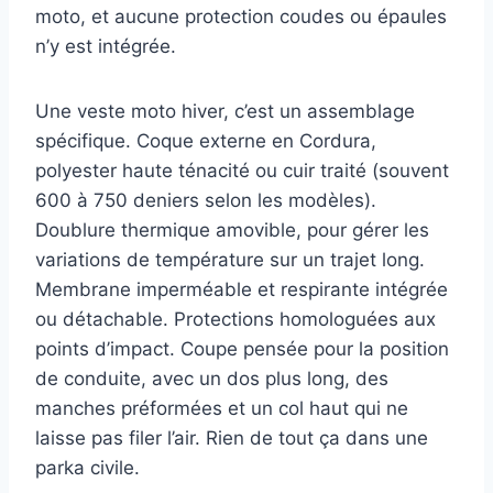
moto, et aucune protection coudes ou épaules
Night Eye™ pour améliorer la visibilité de nuit
Protection et renforts Protections RISC CE aux
n’y est intégrée.
épaules et aux coudes de niveau 1 incluses pour
absorber les chocs Poche prévue pour protection
Une veste moto hiver, c’est un assemblage
dorsale RISC optionnelle non fournie Belt Loop™
empêchant la veste de se remonter en cas de chute
spécifique. Coque externe en Cordura,
pour maintenir la couverture du haut du corps
polyester haute ténacité ou cuir traité (souvent
Certifiée EN17092 A pour conformité aux exigences
600 à 750 deniers selon les modèles).
de sécurité des vêtements moto
Doublure thermique amovible, pour gérer les
variations de température sur un trajet long.
Membrane imperméable et respirante intégrée
ou détachable. Protections homologuées aux
points d’impact. Coupe pensée pour la position
de conduite, avec un dos plus long, des
manches préformées et un col haut qui ne
laisse pas filer l’air. Rien de tout ça dans une
parka civile.