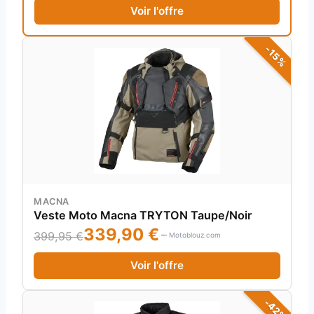
Voir l'offre
-15%
MACNA
Veste Moto Macna TRYTON Taupe/Noir
339,90 €
399,95 €
Motoblouz.com
Voir l'offre
-42%