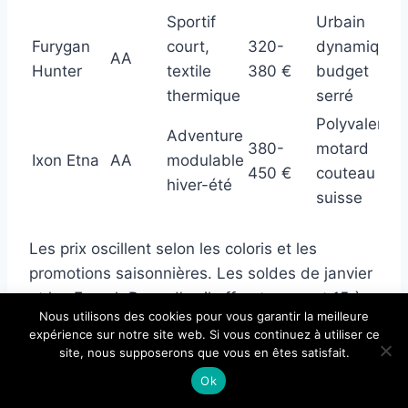
Sportif
Urbain
Furygan
court,
320-
dynamique,
AA
Hunter
textile
380 €
budget
thermique
serré
Polyvalence,
Adventure
380-
motard
Ixon Etna
AA
modulable
450 €
couteau
hiver-été
suisse
Les prix oscillent selon les coloris et les
promotions saisonnières. Les soldes de janvier
et les French Days d’avril offrent souvent 15 à
×
Nous utilisons des cookies pour vous garantir la meilleure
25 % de remise sur ces modèles. Patience
🔥 TOP VENTE
expérience sur notre site web. Si vous continuez à utiliser ce
Veste Moto Macna TRYTON
récompensée.
site, nous supposerons que vous en êtes satisfait.
Voir l'offre
Taupe/Noir
Ok
339,90 €
399,95 €