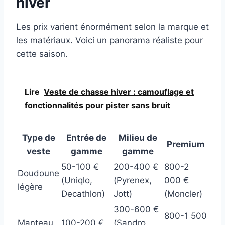
hiver
Les prix varient énormément selon la marque et
les matériaux. Voici un panorama réaliste pour
cette saison.
Lire
Veste de chasse hiver : camouflage et
fonctionnalités pour pister sans bruit
Type de
Entrée de
Milieu de
Premium
veste
gamme
gamme
50-100 €
200-400 €
800-2
Doudoune
(Uniqlo,
(Pyrenex,
000 €
légère
Decathlon)
Jott)
(Moncler)
300-600 €
800-1 500
Manteau
100-200 €
(Sandro,