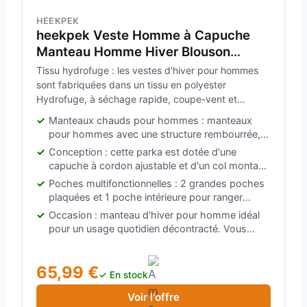
HEEKPEK
heekpek Veste Homme à Capuche
Manteau Homme Hiver Blouson
Chaude Hydrofuge Longue Parka
Tissu hydrofuge : les vestes d'hiver pour hommes
Manteaux Matelassée en Coton
sont fabriquées dans un tissu en polyester
Vestes de Randonnée Ski, Noir, L
Hydrofuge, à séchage rapide, coupe-vent et
résistant à l'abrasion. Elles protègent efficacement
Manteaux chauds pour hommes : manteaux
du froid et empêchent la pluie et la neige de
pour hommes avec une structure rembourrée,
pénétrer.
qui offrent une excellente isolation pour vous
Conception : cette parka est dotée d'une
garder au chaud même par temps glacial.
capuche à cordon ajustable et d'un col montant
qui offrent une meilleure protection contre le
Poches multifonctionnelles : 2 grandes poches
vent froid. Elle vous garde au chaud pendant les
plaquées et 1 poche intérieure pour ranger
journées froides.
facilement votre téléphone, vos clés et autres
Occasion : manteau d'hiver pour homme idéal
petits objets, garder les mains libres et profiter
pour un usage quotidien décontracté. Vous
des activités de plein air en toute sécurité.
pouvez également le porter pour les activités de
plein air en hiver, comme le travail, les voyages,
65,99 €
la randonnée, le camping, le ski, le snowboard
✓ En stock
et d'autres sports de plein air en hiver ou par
Voir l'offre
temps froid.