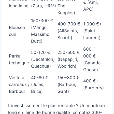
€ (Ami,
long laine
(Zara, H&M)
The
APC)
Kooples)
150-300 €
400-700 €
1 000 €+
Blouson
(Mango,
(AllSaints,
(Saint
cuir
Massimo
Schott)
Laurent)
Dutti)
600-1
50-120 €
250-500 €
Parka
000 €
(Decathlon,
(Napapijri,
technique
(Canada
Quechua)
Woolrich)
Goose)
Veste à
40-80 €
150-300 €
400 €+
carreaux /
(Jules,
(Barbour,
(Burberry)
Barbour
Brice)
Gant)
L’investissement le plus rentable ? Un manteau
long en laine de bonne qualité (comptez 300-