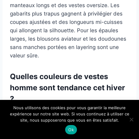
manteaux longs et des vestes oversize. Les
gabarits plus trapus gagnent à privilégier des
coupes ajustées et des longueurs mi-cuisses
qui allongent la silhouette. Pour les épaules
larges, les blousons aviateur et les doudounes
sans manches portées en layering sont une
valeur sûre.
Quelles couleurs de vestes
homme sont tendance cet hiver
?
×
Nous utilisons des cookies pour vous garantir la meilleure
🔥 TOP VENTE
Les tons terreux dominent la saison : chocolat,
expérience sur notre site web. Si vous continuez à utiliser ce
heekpek Veste Homme à Capuche
camel, terre cuite et cognac ont remplacé le
site, nous supposerons que vous en êtes satisfait.
Voir l'offre
Manteau Homme Hiver Blouson Ch…
noir comme premier choix. Le vert kaki et le
Ok
65,99 €
bleu marine gardent leur place de valeurs