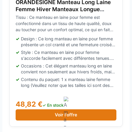
ORANDESIGNE Manteau Long Laine
Femme Hiver Manteaux Longue
Revers Chic et Elegant Manteau Laine
Tissu : Ce manteau en laine pour femme est
Long Double Boutonnage A Noir XL
confectionné dans un tissu de haute qualité, doux
au toucher pour un confort optimal, ce qui en fait
une pièce incontournable de la mode hivernale
Design : Ce long manteau en laine pour femme
présente un col cranté et une fermeture croisée,
pour un style classique et élégant
Style : Ce manteau en laine pour femme
s'accorde facilement avec différentes tenues.
Porté avec une robe pour une allure élégante ou
Occasions : Cet élégant manteau long en laine
avec un jean, un top et des bottes pour un style
convient non seulement aux hivers froids, mais
plus habillé, il est d'un chic naturel
aussi au printemps et à l'automne. Il est parfait
Contenu du paquet: 1 x manteau laine femme
pour le quotidien, le bureau, les rendez-vous,
long (Veuillez noter que les tailles ici sont des
les soirées, le shopping, les voyages et bien
tailles européennes.)
d'autres occasions
48,82 €
✓ En stock
Voir l'offre