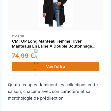
CMTOP
CMTOP Long Manteau Femme Hiver
Manteaus En Laine À Double Boutonnage
Veste À Revers Trench-Coat Epaissie Chic
74,99 €
et Élégant Blazer Nizi Coupe-Vent Couleur
Unie Classique(Noir,L)
Voir l'offre
Quatre coupes dominent les collections cette
saison, chacune avec son caractère et sa
morphologie de prédilection.