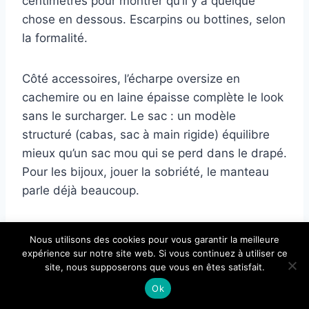
centimètrès pour montrer qu’il y a quelque
chose en dessous. Escarpins ou bottines, selon
la formalité.
Côté accessoires, l’écharpe oversize en
cachemire ou en laine épaisse complète le look
sans le surcharger. Le sac : un modèle
structuré (cabas, sac à main rigide) équilibre
mieux qu’un sac mou qui se perd dans le drapé.
Pour les bijoux, jouer la sobriété, le manteau
parle déjà beaucoup.
×
Nous utilisons des cookies pour vous garantir la meilleure
Lire
Tailleur veste femme en hiver : 6 looks
🔥 TOP VENTE
expérience sur notre site web. Si vous continuez à utiliser ce
ORANDESIGNE Manteau Long Laine
élégants qui tiennent vraiment au chaud
site, nous supposerons que vous en êtes satisfait.
Voir l'offre
Femme Hiver Manteaux Longue R…
Ok
48,82 €
Une astuce souvent oubliée : le manteau long