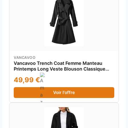
VANCAVOO
Vancavoo Trench Coat Femme Manteau
Printemps Long Veste Blouson Classique
Double Boutonnage Blazer Manteau Jacket
49,99 €
Coat Automne Hiver Outwear,Noir,L
Voir l'offre