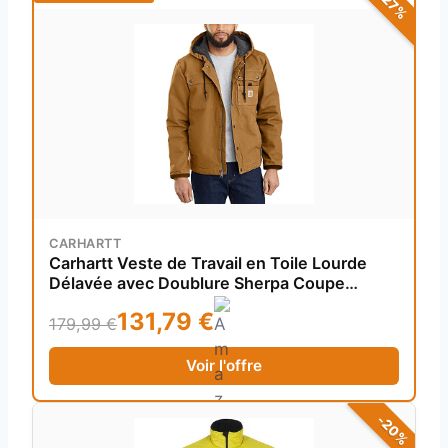
-27%
CARHARTT
Carhartt Veste de Travail en Toile Lourde
Délavée avec Doublure Sherpa Coupe
Décontractée Homme, Marron (Carhartt
131,79 €
Brown), L
179,99 €
Voir l'offre
-20%