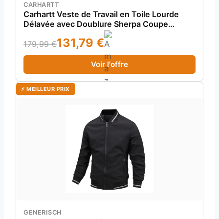
CARHARTT
Carhartt Veste de Travail en Toile Lourde
Délavée avec Doublure Sherpa Coupe
Décontractée Homme, Marron (Carhartt
131,79 €
Brown), L
179,99 €
Voir l'offre
⚡ MEILLEUR PRIX
GENERISCH