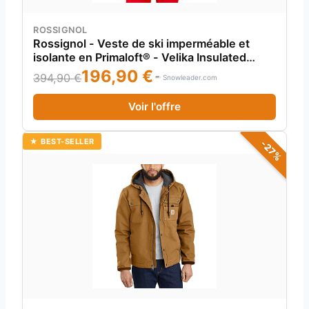
ROSSIGNOL
Rossignol - Veste de ski imperméable et
isolante en Primaloft® - Velika Insulated
Jacket Sports Red pour Homme - Taille S -
196,90 €
394,90 €
Snowleader.com
Rouge
Voir l'offre
★ BEST-SELLER
-27%