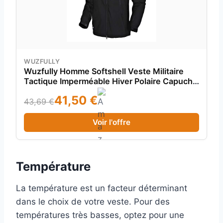
WUZFULLY
Wuzfully Homme Softshell Veste Militaire
Tactique Imperméable Hiver Polaire Capuche
Manteau avec Poches Multifonctions Noir
41,50 €
Taille XL
43,69 €
Voir l'offre
Température
La température est un facteur déterminant
dans le choix de votre veste. Pour des
températures très basses, optez pour une