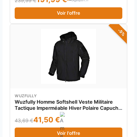
239,99 €
Voir l'offre
-5%
WUZFULLY
Wuzfully Homme Softshell Veste Militaire
Tactique Imperméable Hiver Polaire Capuche
Manteau avec Poches Multifonctions Noir
41,50 €
Taille XL
43,69 €
Voir l'offre