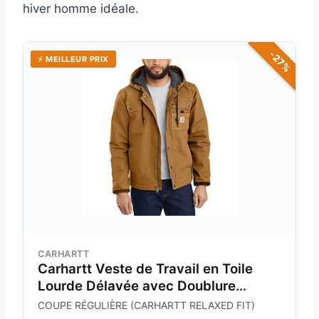
hiver homme idéale.
-27%
⚡ MEILLEUR PRIX
CARHARTT
Carhartt Veste de Travail en Toile
Lourde Délavée avec Doublure
Sherpa Coupe Décontractée Homme,
COUPE RÉGULIÈRE (CARHARTT RELAXED FIT)